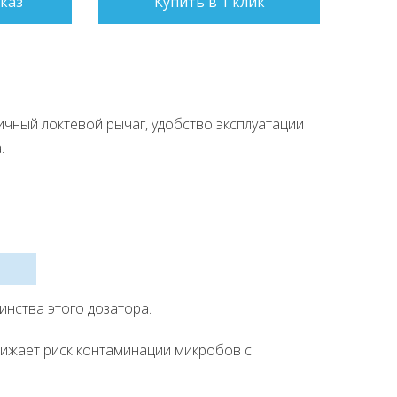
каз
Купить в 1 клик
ичный локтевой рычаг, удобство эксплуатации
.
нства этого дозатора.
нижает риск контаминации микробов с